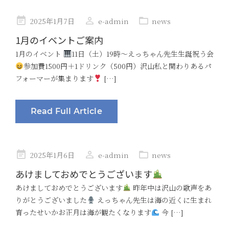
Posted
2025年1月7日
e-admin
news
on
1月のイベントご案内
1月のイベント
11日（土）19時〜えっちゃん先生生誕祝う会
参加費1500円＋1ドリンク（500円）沢山私と関わりあるパ
フォーマーが集まります
[…]
Read Full Article
Posted
2025年1月6日
e-admin
news
on
あけましておめでとうございます
あけましておめでとうございます
昨年中は沢山の歌声をあ
りがとうございました
えっちゃん先生は海の近くに生まれ
育ったせいかお正月は海が観たくなります
今 […]