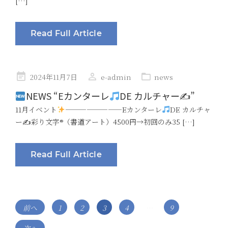
[…]
Read Full Article
Posted
2024年11月7日
e-admin
news
on
NEWS “Eカンターレ
DE カルチャー✍
”
11月イベント
————————Eカンターレ
DE カルチャ
ー✍
彩り文字
®️
（書道アート）4500円→初回のみ35 […]
Read Full Article
投
Page
Page
Page
Page
Page
前へ
1
2
3
4
…
9
稿
次へ