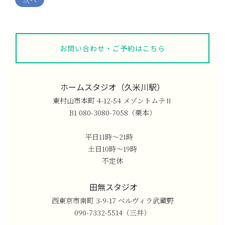
ナ
ビ
ゲ
お問い合わせ・ご予約はこちら
ー
シ
ョ
ホームスタジオ（久米川駅）
ン
東村山市本町 4-12-54 メゾントムテⅡ
B1 080-3080-7058（栗本）
平日11時〜21時
土日10時〜19時
不定休
田無スタジオ
西東京市南町 3-9-17 ベルヴィラ武蔵野
090-7332-5514（三井）