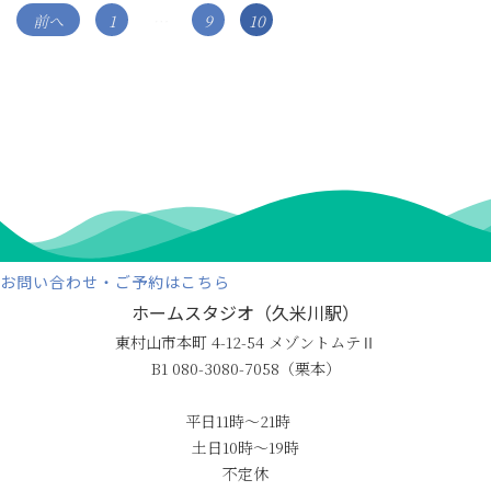
投
Page
Page
Page
前へ
1
…
9
10
稿
ナ
ビ
ゲ
ー
シ
ョ
ン
お問い合わせ・ご予約はこちら
ホームスタジオ（久米川駅）
東村山市本町 4-12-54 メゾントムテⅡ
B1 080-3080-7058（栗本）
平日11時〜21時
土日10時〜19時
不定休